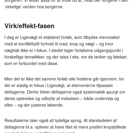
borgeren. Vi tester altså for at finde ud af, hvad der fungerer i den
’virkelige’ verden hos borgerne.
Virk/effekt-fasen
I dag er Ligevægt et etableret forløb, som tilbydes mennesker
med et konfliktfyldt forhold til mad, krop og vægt – og hvor
vægttab ikke er i fokus. I stedet tager forløbene udgangspunkt i
forskellige tematikker, og der tales f.eks. om de tanker og følelser,
som er forbundet med disse.
Men det er ikke det samme forløb alle holdene går igennem, for
det er stadig et fokus i Ligevægt, at elementerne tilpasses
deltagerne. Derfor bliver deltagerne også systematisk spurgt om
deres oplevelse og udbytte af indsatsen – både undervejs og
efter – og der justeres løbende.
Resultaterne taler også sit tydelige sprog. At størstedelen af
deltagerne bl.a. oplever at have fået et mere positivt kropsbillede