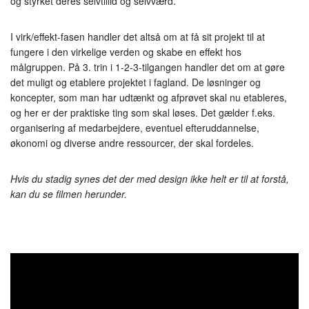
og styrket deres selvtillid og selvværd.
I virk/effekt-fasen handler det altså om at få sit projekt til at
fungere i den virkelige verden og skabe en effekt hos
målgruppen. På 3. trin i 1-2-3-tilgangen handler det om at gøre
det muligt og etablere projektet i fagland. De løsninger og
koncepter, som man har udtænkt og afprøvet skal nu etableres,
og her er der praktiske ting som skal løses. Det gælder f.eks.
organisering af medarbejdere, eventuel efteruddannelse,
økonomi og diverse andre ressourcer, der skal fordeles.
Hvis du stadig synes det der med design ikke helt er til at forstå,
kan du se filmen herunder.