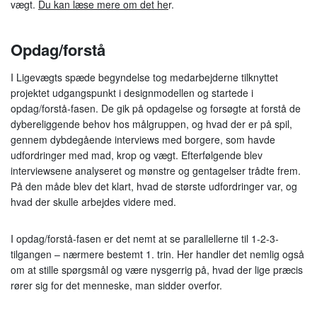
vægt.
Du kan læse mere om det he
r.
Opdag/forstå
I Ligevægts spæde begyndelse tog medarbejderne tilknyttet
projektet udgangspunkt i designmodellen og startede i
opdag/forstå-fasen. De gik på opdagelse og forsøgte at forstå de
dybereliggende behov hos målgruppen, og hvad der er på spil,
gennem dybdegående interviews med borgere, som havde
udfordringer med mad, krop og vægt. Efterfølgende blev
interviewsene analyseret og mønstre og gentagelser trådte frem.
På den måde blev det klart, hvad de største udfordringer var, og
hvad der skulle arbejdes videre med.
I opdag/forstå-fasen er det nemt at se parallellerne til 1-2-3-
tilgangen – nærmere bestemt 1. trin. Her handler det nemlig også
om at stille spørgsmål og være nysgerrig på, hvad der lige præcis
rører sig for det menneske, man sidder overfor.