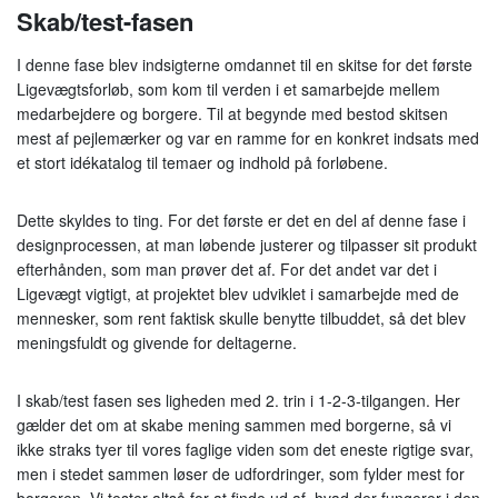
Skab/test-fasen
I denne fase blev indsigterne omdannet til en skitse for det første
Ligevægtsforløb, som kom til verden i et samarbejde mellem
medarbejdere og borgere. Til at begynde med bestod skitsen
mest af pejlemærker og var en ramme for en konkret indsats med
et stort idékatalog til temaer og indhold på forløbene.
Dette skyldes to ting. For det første er det en del af denne fase i
designprocessen, at man løbende justerer og tilpasser sit produkt
efterhånden, som man prøver det af. For det andet var det i
Ligevægt vigtigt, at projektet blev udviklet i samarbejde med de
mennesker, som rent faktisk skulle benytte tilbuddet, så det blev
meningsfuldt og givende for deltagerne.
I skab/test fasen ses ligheden med 2. trin i 1-2-3-tilgangen. Her
gælder det om at skabe mening sammen med borgerne, så vi
ikke straks tyer til vores faglige viden som det eneste rigtige svar,
men i stedet sammen løser de udfordringer, som fylder mest for