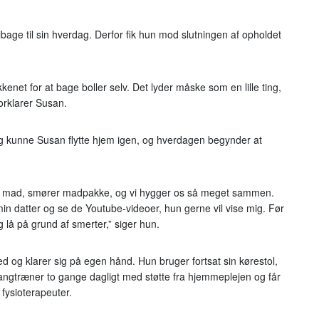
lbage til sin hverdag. Derfor fik hun mod slutningen af opholdet
enet for at bage boller selv. Det lyder måske som en lille ting,
orklarer Susan.
ng kunne Susan flytte hjem igen, og hverdagen begynder at
er mad, smører madpakke, og vi hygger os så meget sammen.
 datter og se de Youtube-videoer, hun gerne vil vise mig. Før
g lå på grund af smerter,” siger hun.
ghed og klarer sig på egen hånd. Hun bruger fortsat sin kørestol,
angtræner to gange dagligt med støtte fra hjemmeplejen og får
fysioterapeuter.