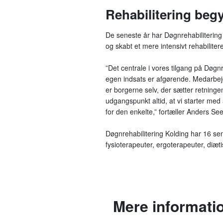
Rehabilitering beg
De seneste år har Døgnrehabilitering 
og skabt et mere intensivt rehabiliter
”Det centrale i vores tilgang på Døgn
egen indsats er afgørende. Medarbejde
er borgerne selv, der sætter retninge
udgangspunkt altid, at vi starter med a
for den enkelte,” fortæller Anders S
Døgnrehabilitering Kolding har 16 se
fysioterapeuter, ergoterapeuter, diæt
Mere informati