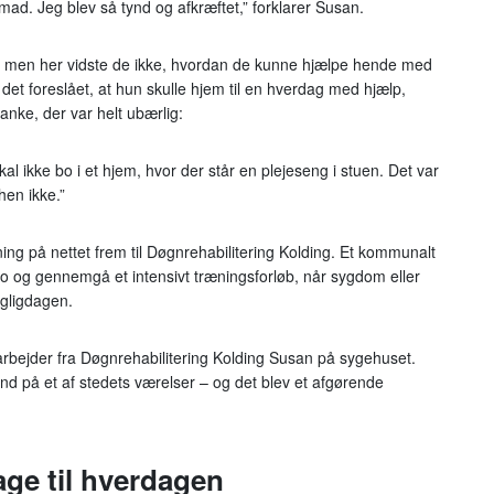
 mad. Jeg blev så tynd og afkræftet,” forklarer Susan.
, men her vidste de ikke, hvordan de kunne hjælpe hende med
 det foreslået, at hun skulle hjem til en hverdag med hjælp,
anke, der var helt ubærlig:
al ikke bo i et hjem, hvor der står en plejeseng i stuen. Det var
hen ikke.”
ng på nettet frem til Døgnrehabilitering Kolding. Et kommunalt
 bo og gennemgå et intensivt træningsforløb, når sygdom eller
agligdagen.
rbejder fra Døgnrehabilitering Kolding Susan på sygehuset.
t ind på et af stedets værelser – og det blev et afgørende
bage til hverdagen