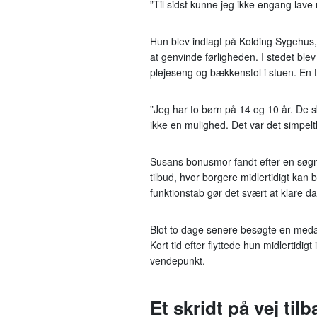
”Til sidst kunne jeg ikke engang lave
Hun blev indlagt på Kolding Sygehus
at genvinde førligheden. I stedet blev
plejeseng og bækkenstol i stuen. En t
”Jeg har to børn på 14 og 10 år. De sk
ikke en mulighed. Det var det simpelt
Susans bonusmor fandt efter en søgni
tilbud, hvor borgere midlertidigt kan
funktionstab gør det svært at klare d
Blot to dage senere besøgte en meda
Kort tid efter flyttede hun midlertidig
vendepunkt.
Et skridt på vej til