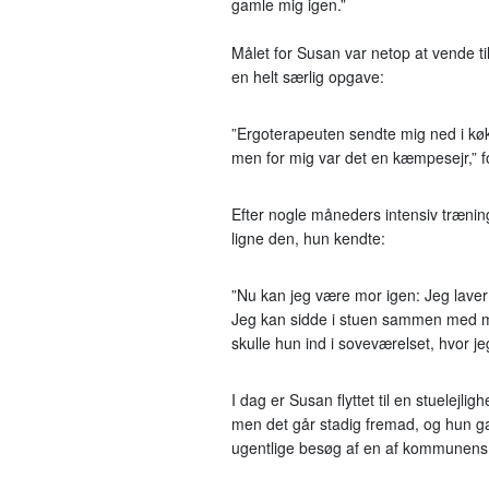
gamle mig igen.”
Målet for Susan var netop at vende ti
en helt særlig opgave:
”Ergoterapeuten sendte mig ned i køkk
men for mig var det en kæmpesejr,” f
Efter nogle måneders intensiv træni
ligne den, hun kendte:
”Nu kan jeg være mor igen: Jeg lav
Jeg kan sidde i stuen sammen med min
skulle hun ind i soveværelset, hvor je
I dag er Susan flyttet til en stuelejli
men det går stadig fremad, og hun g
ugentlige besøg af en af kommunens 