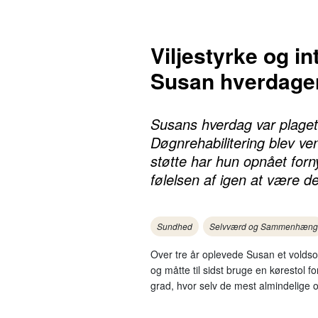
Viljestyrke og i
Susan hverdagen
Susans hverdag var plaget
Døgnrehabilitering blev ve
støtte har hun opnået fornyet
følelsen af igen at være d
Sundhed
Selvværd og Sammenhæng
Over tre år oplevede Susan et volds
og måtte til sidst bruge en kørestol
grad, hvor selv de mest almindelige