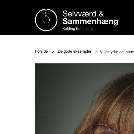
Kolding Kommune
Forside
De gode eksempler
Viljestyrke og inte