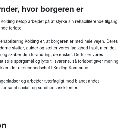
ynder, hvor borgeren er
Kolding netop arbejdet på at styrke sin rehabiliterende tilgang
ende forløb:
rehabilitering Kolding er, at borgeren er med hele vejen. Deres
rne støtter, guider og sætter vores faglighed i spil, men det
n og skaber den forandring, de ønsker. Derfor er vores
t stille spørgsmål og lytte til svarene, så forløbet giver mening
eekjær, der er sundhedschef i Kolding Kommune.
ngepladser og arbejder tværfagligt med blandt andet
ister samt social- og sundhedsassistenter.
on