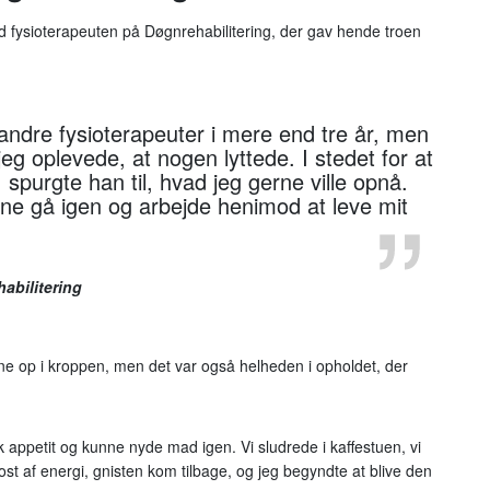
 fysioterapeuten på Døgnrehabilitering, der gav hende troen
ndre fysioterapeuter i mere end tre år, men
jeg oplevede, at nogen lyttede. I stedet for at
spurgte han til, hvad jeg gerne ville opnå.
erne gå igen og arbejde henimod at leve mit
abilitering
sne op i kroppen, men det var også helheden i opholdet, der
k appetit og kunne nyde mad igen. Vi sludrede i kaffestuen, vi
st af energi, gnisten kom tilbage, og jeg begyndte at blive den