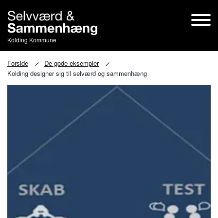
Kolding Kommune
Forside
De gode eksempler
Kolding designer sig til selværd og sammenhæng