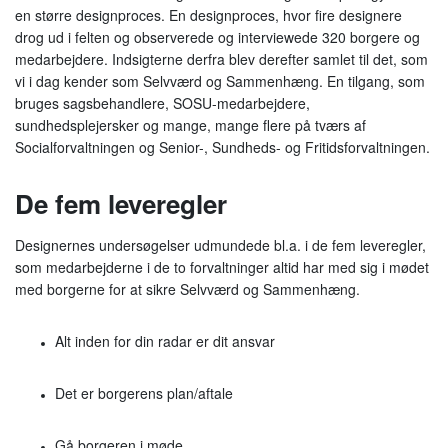
en større designproces. En designproces, hvor fire designere
drog ud i felten og observerede og interviewede 320 borgere og
medarbejdere. Indsigterne derfra blev derefter samlet til det, som
vi i dag kender som Selvværd og Sammenhæng. En tilgang, som
bruges sagsbehandlere, SOSU-medarbejdere,
sundhedsplejersker og mange, mange flere på tværs af
Socialforvaltningen og Senior-, Sundheds- og Fritidsforvaltningen.
De fem leveregler
Designernes undersøgelser udmundede bl.a. i de fem leveregler,
som medarbejderne i de to forvaltninger altid har med sig i mødet
med borgerne for at sikre Selvværd og Sammenhæng.
Alt inden for din radar er dit ansvar
Det er borgerens plan/aftale
Gå borgeren i møde