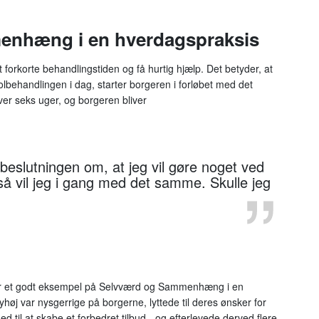
enhæng i en hverdagspraksis
orkorte behandlingstiden og få hurtig hjælp. Det betyder, at
olbehandlingen i dag, starter borgeren i forløbet med det
ver seks uger, og borgeren bliver
 beslutningen om, at jeg vil gøre noget ved
så vil jeg i gang med det samme. Skulle jeg
er et godt eksempel på Selvværd og Sammenhæng i en
øj var nysgerrige på borgerne, lyttede til deres ønsker for
 til at skabe et forbedret tilbud - og efterlevede derved flere