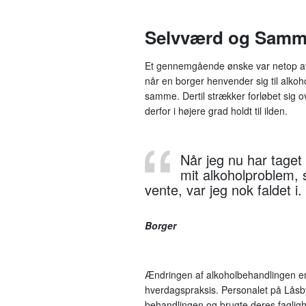
Selvværd og Samm
Et gennemgående ønske var netop at f
når en borger henvender sig til alkoh
samme. Dertil strækker forløbet sig o
derfor i højere grad holdt til ilden.
Når jeg nu har taget
mit alkoholproblem, 
vente, var jeg nok faldet i.
Borger
Ændringen af alkoholbehandlingen 
hverdagspraksis. Personalet på Låsbyh
behandlingen og brugte deres faglighed