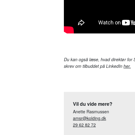
Du kan også læse, hvad direktør for 
skrev om tilbuddet på LinkedIn
her.
Vil du vide mere?
Anette Rasmussen
amsr@kolding.dk
29 62 82 72